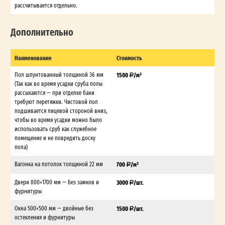
рассчитывается отдельно.
Дополнительно
Наименование
Стоимость
Пол шпунтованный толщиной 36 мм
1500
/м²
(Так как во время усадки сруба полы
рассыхаются — при отделке бани
требуют перетяжки. Чистовой пол
подшивается лицевой стороной вниз,
чтобы во время усадки можно было
использовать сруб как служебное
помещение и не повредить доску
пола)
Вагонка на потолок толщиной 22 мм
700
/м²
Двери 800×1700 мм — Без замков и
3000
/шт.
фурнитуры
Окна 500×500 мм — двойные без
1500
/шт.
остекления и фурнитуры