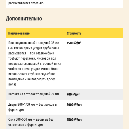
рассчитывается отдельно.
Дополнительно
Наименование
Стоимость
Пол шпунтованный толщиной 36 мм
1500
/м²
(Так как во время усадки сруба полы
рассыхаются — при отделке бани
требуют перетяжки. Чистовой пол
подшивается лицевой стороной вниз,
чтобы во время усадки можно было
использовать сруб как служебное
помещение и не повредить доску
пола)
Вагонка на потолок толщиной 22 мм
700
/м²
Двери 800×1700 мм — Без замков и
3000
/шт.
фурнитуры
Окна 500×500 мм — двойные без
1500
/шт.
остекления и фурнитуры