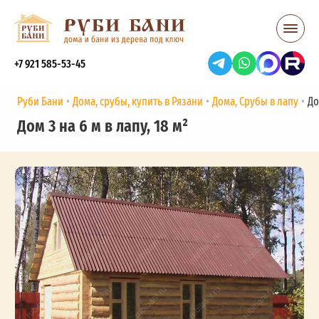
+7 921 585-53-45
Руби Бани
Дома, срубы, купить в Рязани
Дома, Срубы в лапу
До
Дом 3 на 6 м в лапу, 18 м²