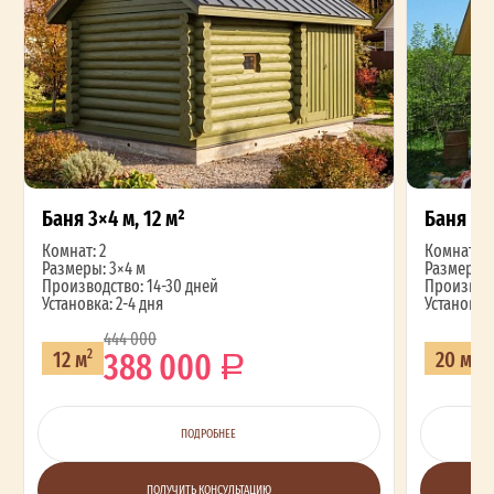
Баня 3×4 м, 12 м²
Баня 4×
Комнат: 2
Комнат: 2
Размеры: 3×4 м
Размеры: 
Производство: 14-30 дней
Производс
Установка: 2-4 дня
Установка:
444 000
388 000
12 м
20 м
2
2
ПОДРОБНЕЕ
ПОЛУЧИТЬ КОНСУЛЬТАЦИЮ