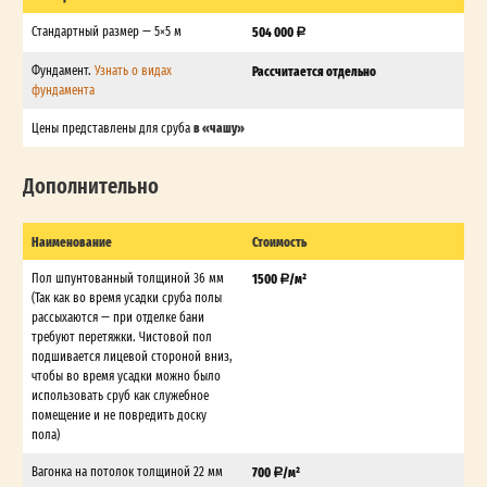
Стандартный размер — 5×5 м
504 000
Фундамент.
Узнать о видах
Рассчитается отдельно
фундамента
в «чашу»
Цены представлены для сруба
Дополнительно
Наименование
Стоимость
Пол шпунтованный толщиной 36 мм
1500
/м²
(Так как во время усадки сруба полы
рассыхаются — при отделке бани
требуют перетяжки. Чистовой пол
подшивается лицевой стороной вниз,
чтобы во время усадки можно было
использовать сруб как служебное
помещение и не повредить доску
пола)
Вагонка на потолок толщиной 22 мм
700
/м²