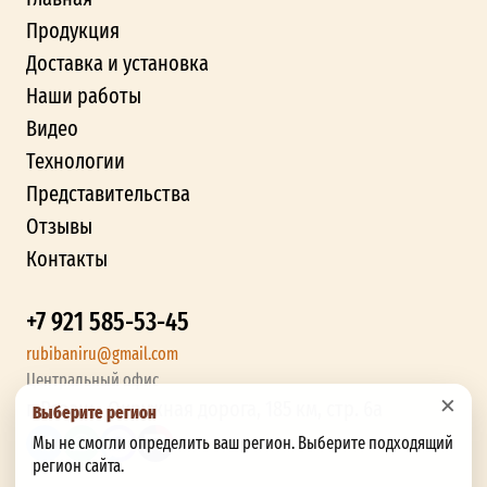
Продукция
Доставка и установка
Наши работы
Видео
Технологии
Представительства
Отзывы
Контакты
+7 921 585-53-45
rubibaniru@gmail.com
Центральный офис
×
г. Рязань, Окружная дорога, 185 км, стр. 6а
Выберите регион
Мы не смогли определить ваш регион. Выберите подходящий
регион сайта.