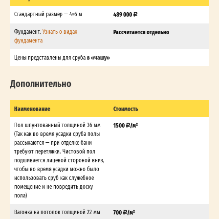
Стандартный размер — 4×6 м
489 000
Фундамент.
Узнать о видах
Рассчитается отдельно
фундамента
в «чашу»
Цены представлены для сруба
Дополнительно
Наименование
Стоимость
Пол шпунтованный толщиной 36 мм
1500
/м²
(Так как во время усадки сруба полы
рассыхаются — при отделке бани
требуют перетяжки. Чистовой пол
подшивается лицевой стороной вниз,
чтобы во время усадки можно было
использовать сруб как служебное
помещение и не повредить доску
пола)
Вагонка на потолок толщиной 22 мм
700
/м²