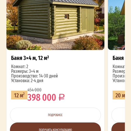
Баня 3×4 м, 12 м²
Баня 4×
Комнат: 2
Комнат: 2
Размеры: 3×4 м
Размеры: 
Производство: 14-30 дней
Производс
Установка: 2-4 дня
Установка:
454 000
398 000
12 м
20 м
2
2
ПОДРОБНЕЕ
ПОЛУЧИТЬ КОНСУЛЬТАЦИЮ