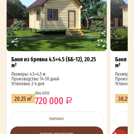
Баня из бревна 4.5×4.5 (ББ-12), 20.25
Баня из 
м²
м²
Размеры: 4.5×4.5 м
Размеры: 4
Производство: 14-30 дней
Производс
Установка: 2-4 дня
Установка:
864 000
720 000
20.25 м
38.25 
2
ПОДРОБНЕЕ