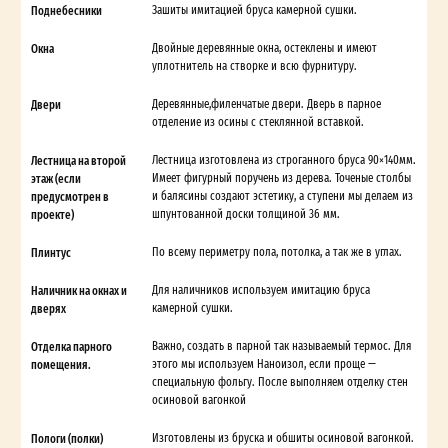
Поднебесники
Зашиты имитацией бруса камерной сушки.
Окна
Двойные деревянные окна, остеклены и имеют
уплотнитель на створке и всю фурнитуру.
Двери
Деревянные,филенчатые двери. Дверь в парное
отделение из осины с стеклянной вставкой.
Лестница на второй
Лестница изготовлена из строганного бруса 90×140мм.
этаж (если
Имеет фигурный поручень из дерева. Точеные столбы
предусмотрен в
и балясины создают эстетику, а ступени мы делаем из
проекте)
шпунтованной доски толщиной 36 мм.
Плинтус
По всему периметру пола, потолка, а так же в углах.
Наличник на окнах и
Для наличников используем имитацию бруса
дверях
камерной сушки.
Отделка парного
Важно, создать в парной так называемый термос. Для
помещения.
этого мы используем Наноизол, если проще —
специальную фольгу. После выполняем отделку стен
осиновой вагонкой
Пологи (полки)
Изготовлены из бруска и обшиты осиновой вагонкой.