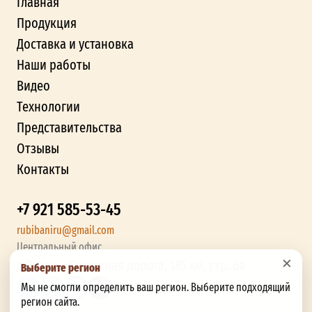
Главная
Продукция
Доставка и установка
Наши работы
Видео
Технологии
Представительства
Отзывы
Контакты
+7 921 585-53-45
rubibaniru@gmail.com
Центральный офис
×
г. Рязань, Окружная дорога, 185 км, стр. 6а
Выберите регион
Мы не смогли определить ваш регион. Выберите подходящий
регион сайта.