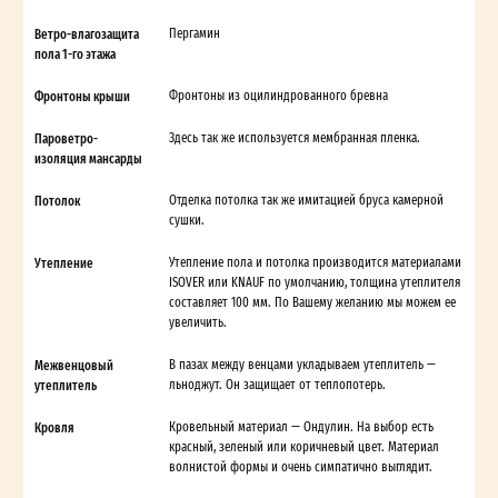
Ветро-влагозащита
Пергамин
пола 1-го этажа
Фронтоны крыши
Фронтоны из оцилиндрованного бревна
Пароветро-
Здесь так же используется мембранная пленка.
изоляция мансарды
Потолок
Отделка потолка так же имитацией бруса камерной
сушки.
Утепление
Утепление пола и потолка производится материалами
ISOVER или KNAUF по умолчанию, толщина утеплителя
составляет 100 мм. По Вашему желанию мы можем ее
увеличить.
Межвенцовый
В пазах между венцами укладываем утеплитель —
утеплитель
льноджут. Он защищает от теплопотерь.
Кровля
Кровельный материал — Ондулин. На выбор есть
красный, зеленый или коричневый цвет. Материал
волнистой формы и очень симпатично выглядит.