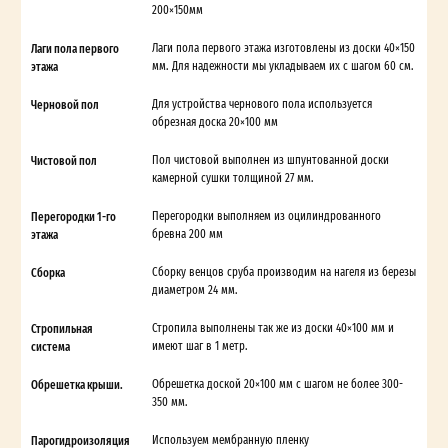
200×150мм
Лаги пола первого
Лаги пола первого этажа изготовлены из доски 40×150
этажа
мм. Для надежности мы укладываем их с шагом 60 см.
Черновой пол
Для устройства чернового пола используется
обрезная доска 20×100 мм
Чистовой пол
Пол чистовой выполнен из шпунтованной доски
камерной сушки толщиной 27 мм.
Перегородки 1-го
Перегородки выполняем из оцилиндрованного
этажа
бревна 200 мм
Сборка
Сборку венцов сруба производим на нагеля из березы
диаметром 24 мм.
Стропильная
Стропила выполнены так же из доски 40×100 мм и
система
имеют шаг в 1 метр.
Обрешетка крыши.
Обрешетка доской 20×100 мм с шагом не более 300-
350 мм.
Парогидроизоляция
Используем мембранную пленку