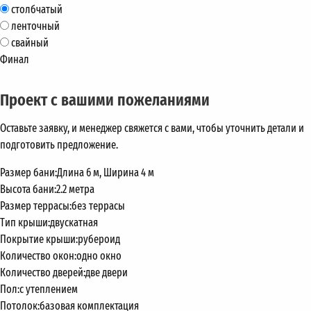
столбчатый
ленточный
свайный
Финал
Проект с вашими пожеланиями
Оставьте заявку, и менеджер свяжется с вами, чтобы уточнить детали и
подготовить предложение.
Размер бани:
Длина 6 м, Ширина 4 м
Высота бани:
2.2 метра
Размер террасы:
без террасы
Тип крыши:
двускатная
Покрытие крыши:
рубероид
Количество окон:
одно окно
Количество дверей:
две двери
Пол:
с утеплением
Потолок:
базовая комплектация