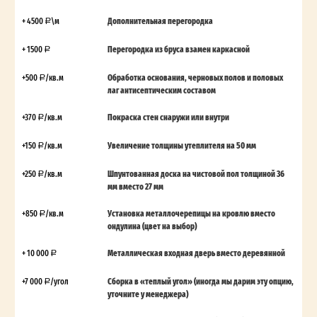
+ 4500
\м
Дополнительная перегородка
+ 1500
Перегородка из бруса взамен каркасной
+500
/кв.м
Обработка основания, черновых полов и половых
лаг антисептическим составом
+370
/кв.м
Покраска стен снаружи или внутри
+150
/кв.м
Увеличение толщины утеплителя на 50 мм
+250
/кв.м
Шпунтованная доска на чистовой пол толщиной 36
мм вместо 27 мм
+850
/кв.м
Установка металлочерепицы на кровлю вместо
ондулина (цвет на выбор)
+ 10 000
Металлическая входная дверь вместо деревянной
+7 000
/угол
Сборка в «теплый угол» (иногда мы дарим эту опцию,
уточните у менеджера)