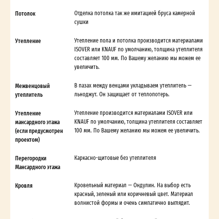
Потолок
Отделка потолка так же имитацией бруса камерной
сушки
Утепление
Утепление пола и потолка производится материалами
ISOVER или KNAUF по умолчанию, толщина утеплителя
составляет 100 мм. По Вашему желанию мы можем ее
увеличить.
Межвенцовый
В пазах между венцами укладываем утеплитель —
утеплитель
льноджут. Он защищает от теплопотерь.
Утепление
Утепление производится материалами ISOVER или
мансардного этажа
KNAUF по умолчанию, толщина утеплителя составляет
(если предусмотрен
100 мм. По Вашему желанию мы можем ее увеличить.
проектом)
Перегородки
Каркасно-щитовые без утеплителя
Мансардного этажа
Кровля
Кровельный материал — Ондулин. На выбор есть
красный, зеленый или коричневый цвет. Материал
волнистой формы и очень симпатично выглядит.