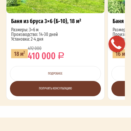
Баня из бруса 3×6 (Б-10), 18 м²
Баня из 
Размеры: 3×6 м
Размеры: 
Производство: 14-30 дней
Производс
Установка: 2-4 дня
Установка:
492 000
410 000
18 м
16 м
2
2
ПОДРОБНЕЕ
ПОЛУЧИТЬ КОНСУЛЬТАЦИЮ