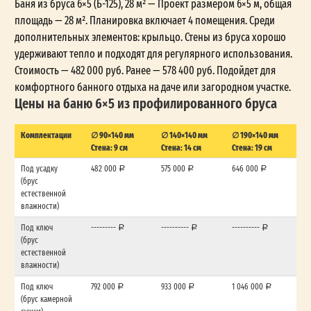
Баня из бруса 6×5 (Б-125), 28 м² — Проект размером 6×5 м, общая
площадь — 28 м². Планировка включает 4 помещения. Среди
дополнительных элементов: крыльцо. Стены из бруса хорошо
удерживают тепло и подходят для регулярного использования.
Стоимость — 482 000 руб. Ранее — 578 400 руб. Подойдет для
комфортного банного отдыха на даче или загородном участке.
Цены на баню 6×5 из профилированного бруса
Комплектации
∅ 90×140 мм
∅ 140×140 мм
∅ 190×140 мм
Стена: 9 см
Стена: 14 см
Стена: 19 см
Под усадку
482 000
575 000
646 000
(брус
естественной
влажности)
Под ключ
---------
----------
----------
(брус
естественной
влажности)
Под ключ
792 000
933 000
1 046 000
(брус камерной