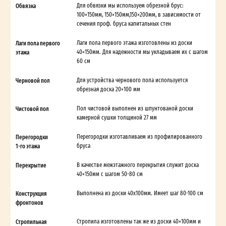
Обвязка
Для обвязки мы используем обрезной брус:
100×150мм, 150×150мм,150×200мм, в зависимости от
сечения проф. бруса капитальных стен
Лаги пола первого
Лаги пола первого этажа изготовлены из доски
этажа
40×150мм. Для надежности мы укладываем их с шагом
60 см
Черновой пол
Для устройства чернового пола используется
обрезная доска 20×100 мм
Чистовой пол
Пол чистовой выполнен из шпунтованой доски
камерной сушки толщиной 27 мм
Перегородки
Перегородки изготавливаем из профилированного
1-го этажа
бруса
Перекрытие
В качестве межэтажного перекрытия служит доска
40×150мм с шагом 50-80 см
Конструкция
Выполнена из доски 40х100мм. Имеет шаг 80-100 см
фронтонов
Стропильная
Стропила изготовлены так же из доски 40×100мм и