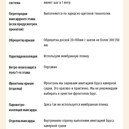
система
имеют шаг в 1 метр
Перегородки
Выполняются по каркасно-щитовой технологии
мансардного этажа
(если предусмотрен
проектом)
Обрешетка крыши
Обрешетка доской 20×100мм с шагом не более 300-350
мм
Парогидроизоляция
Используем мембранную пленку
Ветро-влагозащита
Пергамин
пола 1-го этажа
Фронтоны крыши
Фронтоны мы зашиваем имитацией бруса камерной
(отделка)
сушки. Это красиво и практично. Мы не рекомендуем
выбирать в качестве фронтонов брус.
Пароветро-
Здесь так же используется мембранная пленка
изоляция мансарды
Отделка мансарды
Внутреннюю отделку выполняем имитацией бруса
камерной сушки