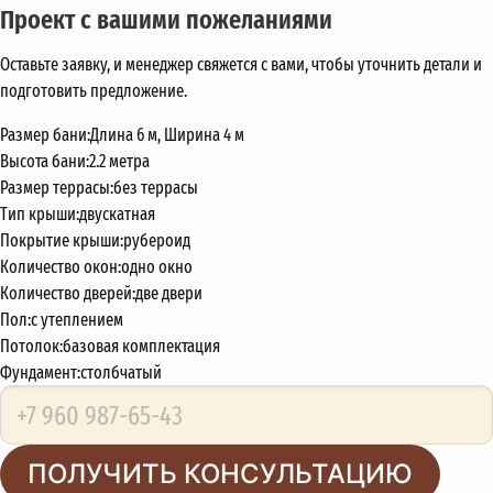
Проект с вашими пожеланиями
Оставьте заявку, и менеджер свяжется с вами, чтобы уточнить детали и
подготовить предложение.
Размер бани:
Длина 6 м, Ширина 4 м
Высота бани:
2.2 метра
Размер террасы:
без террасы
Тип крыши:
двускатная
Покрытие крыши:
рубероид
Количество окон:
одно окно
Количество дверей:
две двери
Пол:
с утеплением
Потолок:
базовая комплектация
Фундамент:
столбчатый
ПОЛУЧИТЬ КОНСУЛЬТАЦИЮ