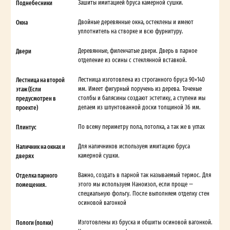
Поднебесники
Зашиты имитацией бруса камерной сушки.
Окна
Двойные деревянные окна, остеклены и имеют
уплотнитель на створке и всю фурнитуру.
Двери
Деревянные, филенчатые двери. Дверь в парное
отделение из осины с стеклянной вставкой.
Лестница на второй
Лестница изготовлена из строганного бруса 90×140
этаж (Если
мм. Имеет фигурный поручень из дерева. Точеные
предусмотрен в
столбы и балясины создают эстетику, а ступени мы
проекте)
делаем из шпунтованной доски толщиной 36 мм.
Плинтус
По всему периметру пола, потолка, а так же в углах
Наличник на окнах и
Для наличников используем имитацию бруса
дверях
камерной сушки.
Отделка парного
Важно, создать в парной так называемый термос. Для
помещения.
этого мы используем Наноизол, если проще —
специальную фольгу. После выполняем отделку стен
осиновой вагонкой
Пологи (полки)
Изготовлены из бруска и обшиты осиновой вагонкой.